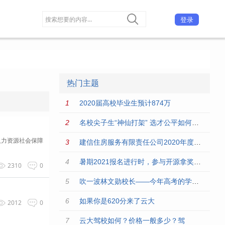
登录
热门主题
2020届高校毕业生预计874万
名校尖子生“神仙打架” 选才公平如何保障
人力资源社会保障
建信住房服务有限责任公司2020年度校园招聘公告
暑期2021报名进行时，参与开源拿奖金，再不上车就晚啦！
2310
0
吹一波林文勋校长——今年高考的学弟学妹看过来
如果你是620分来了云大
2012
0
云大驾校如何？价格一般多少？驾