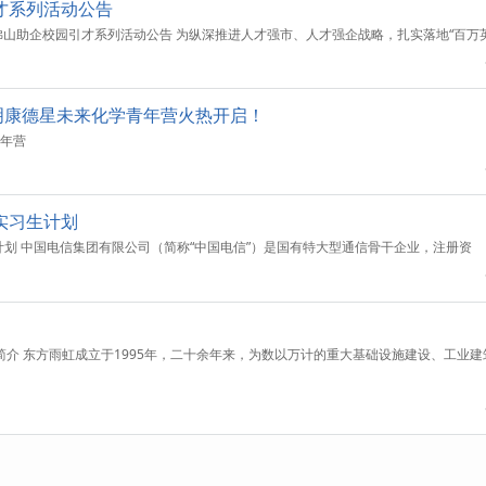
引才系列活动公告
26佛山助企校园引才系列活动公告 为纵深推进人才强市、人才强企战略，扎实落地“百万
6药明康德星未来化学青年营火热开启！
青年营
期实习生计划
生计划 中国电信集团有限公司（简称“中国电信”）是国有特大型通信骨干企业，注册资
司简介 东方雨虹成立于1995年，二十余年来，为数以万计的重大基础设施建设、工业