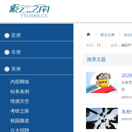
亚洲
彩云之南
论坛
今日：
11
|
会员：
4837
非洲
推荐主题
美洲
20
内部网络
从教育
部
站务条例
admin
情感天空
考研之路
名校
admin
校园频道
云大招聘