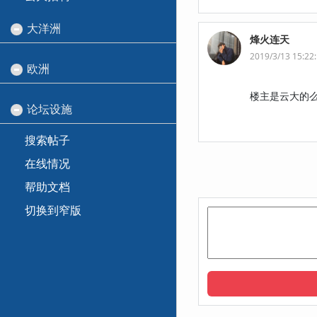
大洋洲
烽火连天
2019/3/13 15:22
欧洲
楼主是云大的么
论坛设施
搜索帖子
在线情况
帮助文档
切换到窄版