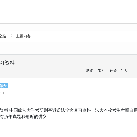
之路
主题内容
习资料
浏览：707
评论：1 人
.连长
:13
资料 中国政法大学考研刑事诉讼法全套复习资料，法大本校考生考研自
有历年真题和刑诉的讲义