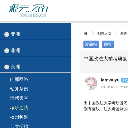
亚洲
彩云之南
考研
发新帖
回复
非洲
中国政法大学考研复
美洲
内部网络
iamwuyu
LV
2019/3/13 12:38
站务条例
情感天空
出中国政法大学考研复习
考研之路
别有画线，法大考验网的
校园频道
云大招聘