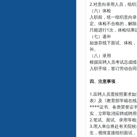
2.对意向录用人员，组
（六）体检
入职前，统一组织意向录
定。体检不合格的，解除
只能进行1次，体检结果
（七）递补
如放弃线下面试、体检，
补。
（八）录用
根据应聘人员考试总成绩
入职手续，签订劳动合同
四、注意事项
1.应聘人员需按照要求
表》及《教育部学籍在线
****证书、各类荣誉
实，立即取消应聘或聘用
2.笔试、面试、录用等
3.用人单位将赴有关院
生，视情直接组织面试，