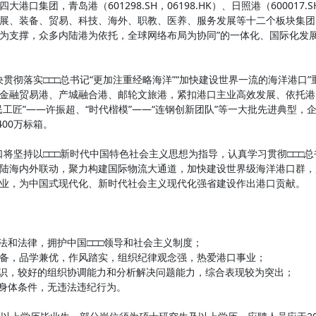
港口集团，青岛港（601298.SH，06198.HK）、日照港（60001
展、装备、贸易、科技、海外、职教、医养、服务发展等十二个板块集团
为支撑，众多内陆港为依托，全球网络布局为协同”的一体化、国际化发展格
落实□□□总书记“更加注重经略海洋”“加快建设世界一流的海洋港口
金融贸易港、产城融合港、邮轮文旅港，紧扣港口主业高效发展、依托港
民工匠”——许振超、“时代楷模”——“连钢创新团队”等一大批先进典型，
400万标箱。
持以□□□新时代中国特色社会主义思想为指导，认真学习贯彻□□□总
陆海内外联动，聚力构建国际物流大通道，加快建设世界级海洋港口群，
业，为中国式现代化、新时代社会主义现代化强省建设作出港口贡献。
宪法和法律，拥护中国□□□领导和社会主义制度；
才兼备，品学兼优，作风踏实，组织纪律观念强，热爱港口事业；
知识，较好的组织协调能力和分析解决问题能力，综合表现较为突出；
和身体条件，无违法违纪行为。