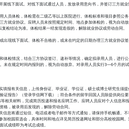
织开展线下面试。对线下面试通过人员，发放录用意向书，并签订三方就业
用人员体检，体检需在二级乙等以上医院进行。体检标准和项目参照公务
三方就业协议。应聘人员未按照规定时间、地点参加体检的，视为自动放
以复检结论为准。体检结果一经发现造假的，解除就业协议或劳动合同。
或出现线下面试、体检不合格的，或未在约定的日期办理三方就业协议签
和体检情况，结合三方协议签订、递补等情况，确定拟录用人员，进行公
。未在规定时间内报到的，视为自动放弃。对录用人员实行3—6个月的
如实填报有关信息，上传身份证、毕业证、学位证，硕士或博士研究生须
验证报告》（登录学信网下载）；符合条件的留学回国人员除提供岗位要
证书等相关材料，完成简历投递和报名应聘工作。应聘人员应对个人信息和
资格，被录用后发现的，解除劳动合同。
相关信息将通过短信、电话或者电子邮件等方式通知，请保持手机畅通。
校参加校园双选会，具体时间和地点详见简历投递网址和部分高校校园网
面试成绩即为考试总成绩。