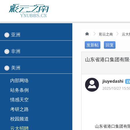
亚洲
彩云之南
云大
发新帖
回复
非洲
山东省港口集团有限
美洲
内部网络
jiuyedashi
LV
2025/10/27 15:5
站务条例
情感天空
考研之路
校园频道
山东省港口集团有限公司
云大招聘