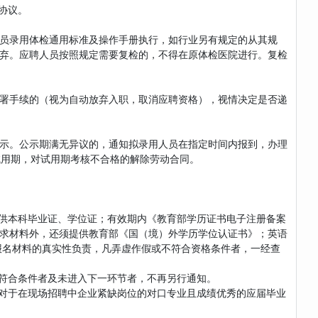
协议。
员录用体检通用标准及操作手册执行，如行业另有规定的从其规
弃。应聘人员按照规定需要复检的，不得在原体检医院进行。复检
署手续的（视为自动放弃入职，取消应聘资格），视情决定是否递
示。公示期满无异议的，通知拟录用人员在指定时间内报到，办理
试用期，对试用期考核不合格的解除劳动合同。
提供本科毕业证、学位证；有效期内《教育部学历证书电子注册备案
求材料外，还须提供教育部《国（境）外学历学位认证书》；英语
报名材料的真实性负责，凡弄虚作假或不符合资格条件者，一经查
不符合条件者及未进入下一环节者，不再另行通知。
。对于在现场招聘中企业紧缺岗位的对口专业且成绩优秀的应届毕业