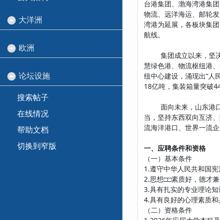
台港集团、渤海湾港集团四大
物流、远洋海运、邮轮发
大洋洲
湾港为延展，各板块集团
航线。
欧洲
集团成立以来，坚决贯彻
慧绿色港、物流枢纽港、
论坛设施
纽中心建设，涌现出“人
18亿吨，集装箱量突破4
搜索帖子
面向未来，山东港口将坚
在线情况
当，坚持东西双向互济、
流海洋港口、世界一流企
帮助文档
切换到窄版
一、应聘条件和资格
（一）基本条件
1.遵守中华人民共和国
2.思想□□素质好，德
3.具有扎实的专业理论
4.具有良好的心理素质
（二）资格条件