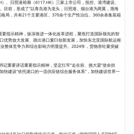
7.SH）、日照港裕廊（6117.HK）三家上市公司，投控、港湾建设、
。目前，形成了“以青岛港为龙头，日照港、烟台港为两翼，渤海
局，共有21个主要港区、370余个生产性泊位、360余条集装箱
”重要指示精神，纵深推进一体化改革进程，聚焦打造国际领先的智
口优势放大发展、跳出港口窠臼创新发展，加快东北亚国际航运枢
企业整体竞争力和综合影响力明显提升。2024年，货物吞吐量突破
书记重要讲话重要指示精神，坚定扛牢“走在前、挑大梁”使命担
加快建设“依托港口的一流供应链综合服务体系”，加快建设世界一