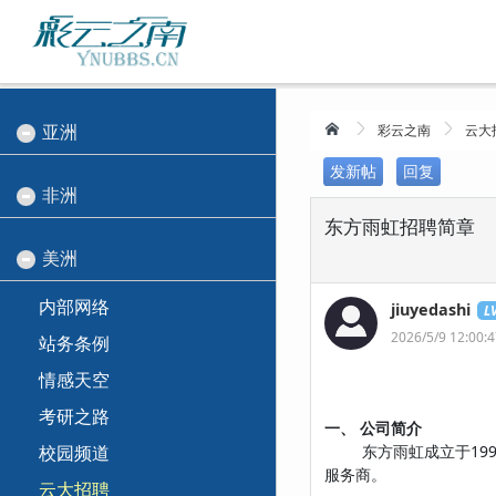
亚洲
彩云之南
云大
发新帖
回复
非洲
东方雨虹招聘简章
美洲
内部网络
jiuyedashi
LV
2026/5/9 12:00:
站务条例
情感天空
考研之路
一、 公司简介
校园频道
东方雨虹成立于199
服务商。
云大招聘