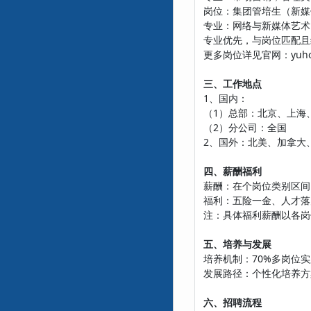
岗位：集团管培生（新媒体/
专业：网络与新媒体艺术
专业优先，与岗位匹配且
更多岗位详见官网：yuhong
三、工作地点
1、国内：
（1）总部：北京、上海
（2）分公司：全国
2、国外：北美、加拿大
四、薪酬福利
薪酬：在个岗位类别区间
福利：五险一金、人才落
注：具体福利薪酬以各岗
五、培养与发展
培养机制：70%多岗位实
发展路径：个性化培养方
六、招聘流程