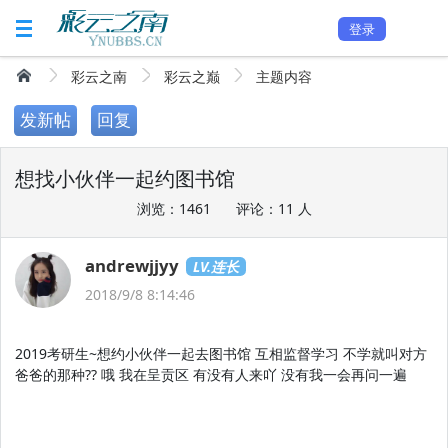
登录
彩云之南
彩云之巅
主题内容
发新帖
回复
想找小伙伴一起约图书馆
浏览：1461
评论：11 人
andrewjjyy
LV.连长
2018/9/8 8:14:46
2019考研生~想约小伙伴一起去图书馆 互相监督学习 不学就叫对方
爸爸的那种?? 哦 我在呈贡区 有没有人来吖 没有我一会再问一遍